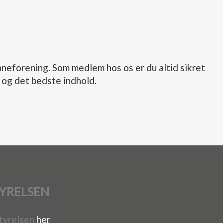
enneforening. Som medlem hos os er du altid sikret
 og det bedste indhold.
YRELSEN
tyrelsen
her