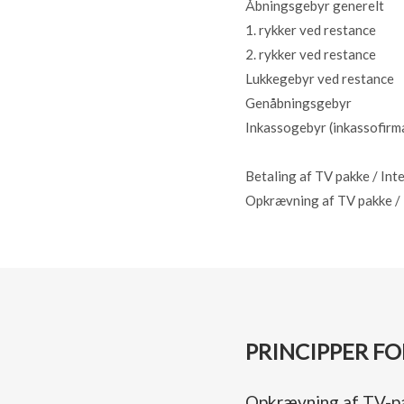
Åbningsgebyr generelt
1. rykker ved restance
2. rykker ved restance
Lukkegebyr ved restance
Genåbningsgebyr
Inkassogebyr (inkassofirm
Betaling af TV pakke / Int
Opkrævning af TV pakke / 
PRINCIPPER F
Opkrævning af TV-p