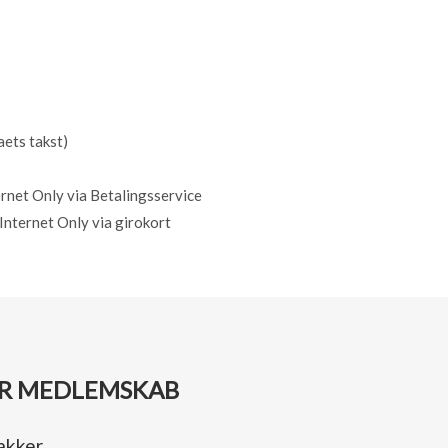
aets takst)
ernet Only via Betalingsservice
Internet Only via girokort
OR MEDLEMSKAB
akker