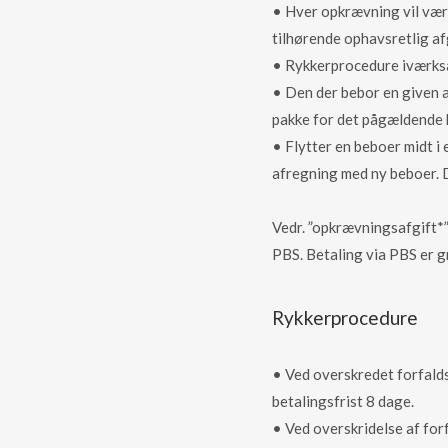
• Hver opkrævning vil vær
tilhørende ophavsretlig af
• Rykkerprocedure iværksæ
• Den der bebor en given ad
pakke for det pågældende 
• Flytter en beboer midt i 
afregning med ny beboer. 
Vedr. ”opkrævningsafgift*”
PBS. Betaling via PBS er gr
Rykkerprocedure
• Ved overskredet forfalds
betalingsfrist 8 dage.
• Ved overskridelse af for