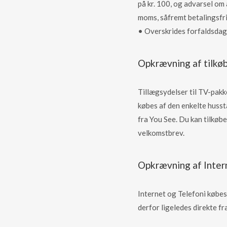
på kr. 100, og advarsel om 
moms, såfremt betalingsfri
• Overskrides forfaldsdag
Opkrævning af tilkøb
Tillægsydelser til TV-pakke
købes af den enkelte husst
fra You See. Du kan tilkøb
velkomstbrev.
Opkrævning af Inter
Internet og Telefoni købe
derfor ligeledes direkte fr