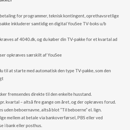
betaling for programmer, teknisk kontingent, oprethavsretlige
pakke inkluderer samtidig en digital YouSee TV-boks u/b
ræves af 4040.dk, og du køber din TV-pakke for et kvartal ad
lser opkræves særskilt af YouSee
u til at starte med automatisk den type TV-pakke, som den
gt
er fremsendes direkte til den enkelte husstand.
. kvartal – altså fire gange om året, og der opkræves forud.
uden beboernavne, altså blot ”Til beboerne” el. lign.
ge mellem at betale via bankoverførsel, PBS eller ved
e i bank eller posthus.