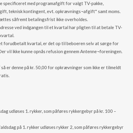
e specificeret med programafgift for valgt TV-pakke,
gift, teknisk kontingent, evt. opkrævnings¬afgift* samt moms.
ttes såfremt betalingsfrist ikke overholdes.
resse ved indgangen til et kvartal har pligten til at betale TV-
kvartal.
et forudbetalt kvartal, er det op til beboeren selv at sørge for
Der vil ikke kunne opnås refusion gennem Antenne¬foreningen.
 så er denne på kr. 50,00 for opkrævninger som ikke er tilmeldt
atis.
dag udløses 1. rykker, som påføres rykkergebyr på kr. 100 –
faldsdag på 1. rykker udløses rykker 2, som påføres rykkergebyr