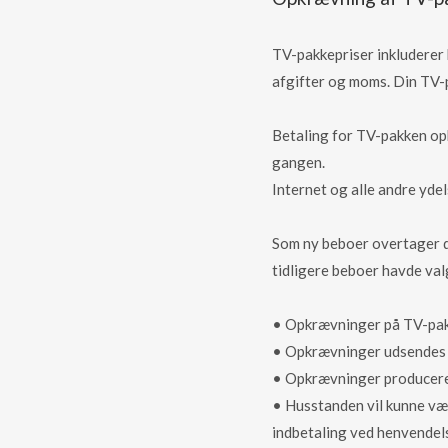
TV-pakkepriser inkluderer 
afgifter og moms. Din TV-
Betaling for TV-pakken opk
gangen.
Internet og alle andre yde
Som ny beboer overtager d
tidligere beboer havde val
• Opkrævninger på TV-pakk
• Opkrævninger udsendes pr
• Opkrævninger produceres 
• Husstanden vil kunne væl
indbetaling ved henvendels