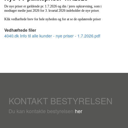
De nye priser er gældende pr. 1.7.2026 og din / jeres opkrævning, som i
modtager medie juni 2026 for 3. kvartal 2026 indeholder de nye priser.
Klik vedhæftede brev for hele nyheden og for at se de opdaterede priser
Vedhæftede filer
4040.dk Info til alle kunder - nye priser - 1.7.2026.pdf
KONTAKT BESTYRELSEN
Du kan kontakte bestyrelsen
her