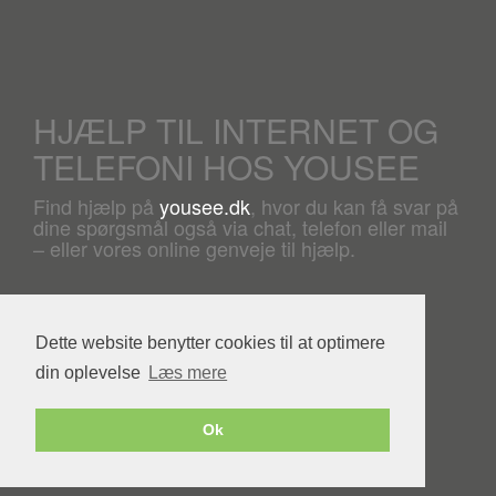
HJÆLP TIL INTERNET OG
TELEFONI HOS YOUSEE
Find hjælp på
yousee.dk
, hvor du kan få svar på
dine spørgsmål også via chat, telefon eller mail
– eller vores online genveje til hjælp.
Dette website benytter cookies til at optimere
din oplevelse
Læs mere
Powered by YouSee Foreningsweb
Ok