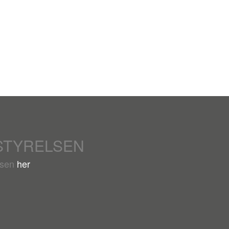
STYRELSEN
lsen
her