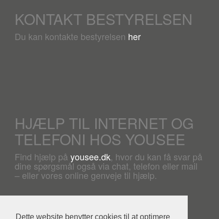
KONTAKT BESTYRELSEN
Du kan kontakte bestyrelsen
her
HJÆLP TIL INTERNET OG
TELEFONI HOS YOUSEE
Find hjælp på
yousee.dk
, hvor du kan få svar på
dine spørgsmål også via chat, telefon eller mail
– eller vores online genveje til hjælp.
Dette website benytter cookies til at optimere