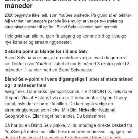
måneder
2020 begyndte ikke helt, som YouSee ønskede. På grund af en teknisk
fejl var det i en længere periode ikke muligt at vælge tv-kanaler og
streamingtjenester til og fra i Bland Selv-universet som normalt.
Heldigvis kan alle nu igen få adgang og komme ind og tilvælge
nye kanaler og streamingtjenester.
3 ekstra point at blande for i Bland Selv
Bland Selv handler om, at du selv kan vælge, hvad du gerne vil
se. Derfor giver YouSee i løbet af marts måned 3 ekstra point i 3
måneder til kunder med en Bland Selv-pakke.
Bland Selv-point vil være tilgængelige i løbet af marts måned
og i 3 måneder frem
Vælg f.eks. Danmarks nye sportskanal, TV 2 SPORT X, hvis du er
til sport. Viasat History, hvis du er til dokumentar. Og en Disney-
kanal, hvis der er børn i familien. Du kan også vælge en
streamingtjeneste som f.eks. Min Bio, Nick+eller National
Geographic+. Eller noget helt andet. Du bestemmer.
Så har du en Bland Selv-pakke, vil du modtage direkte besked fra
YouSee på enten mail eller brev med denne besked - og igen, når
du kan begynde at bruge dine 3 ekstra point i løbet af marts